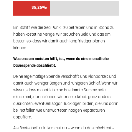
35,25%
35,25%
Ein Schiff wie die Sea Punk I zu betreiben und in Stand zu
halten kostet ne Menge. Wir brauchen Geld und das am
besten so, dass wir damit auch langfristiger planen
können.
Was uns am meisten hilft, ist, wenn du eine monatliche
Dauerspende abschließt.
Deine regelmäßige Spende verschafft uns Planbarkeit und
damit auch weniger Sorgen und ruhigeren Schlaf. Wenn wir
wissen, dass monatlich eine bestimmte Summe safe
reinkommt, dann können wir unsere Arbeit ganz anders
ausrichten, eventuell sogar Rücklagen bilden, die uns dann
bei Notfällen wie unerwarteten nötigen Reparaturen
abpuffern.
Als Bootschafter:in kommst du – wenn du das möchtest –