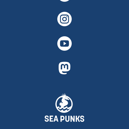


