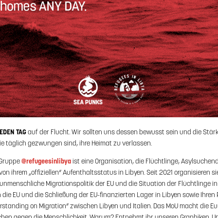
EDEN TAG
auf der Flucht. Wir sollten uns dessen bewusst sein und die Stär
e täglich gezwungen sind, ihre Heimat zu verlassen.
e Gruppe
@refugeesinlibya
ist eine Organisation, die Flüchtlinge, Asylsuche
n ihrem „offiziellen“ Aufenthaltsstatus in Libyen. Seit 2021 organisieren si
nmenschliche Migrationspolitik der EU und die Situation der Flüchtlinge in 
n die EU und die Schließung der EU-finanzierten Lager in Libyen sowie Ihren
tanding on Migration” zwischen Libyen und Italien. Das MoU macht die Eu
chen gegen die Menschlichkeit. Warum? Entnehmt ihr unseren Graphiken. Un