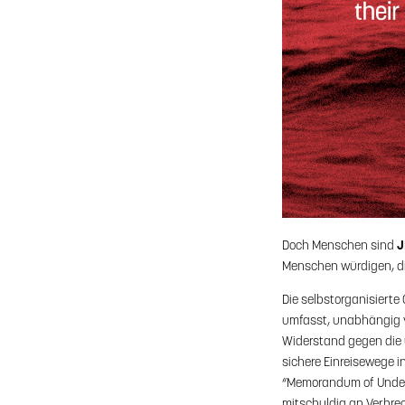
Doch Menschen sind
J
Menschen würdigen, di
Die selbstorganisiert
umfasst, unabhängig vo
Widerstand gegen die u
sichere Einreisewege i
“Memorandum of Unders
mitschuldig an Verbre