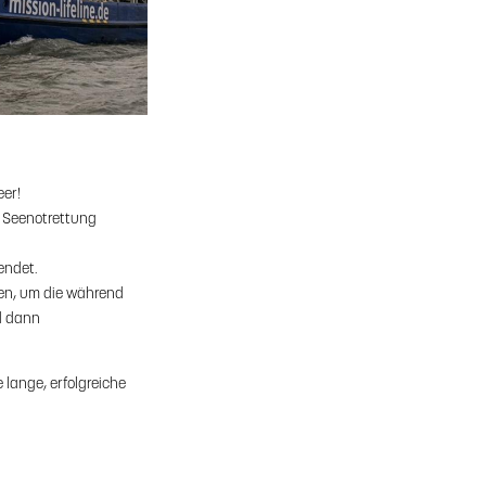
eer!
n Seenotrettung
endet.
gen, um die während
d dann
 lange, erfolgreiche