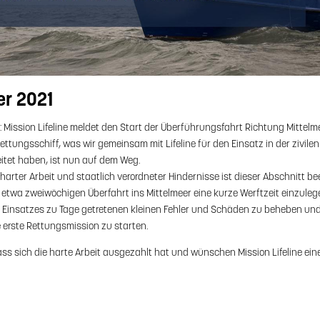
er 2021
: Mission Lifeline meldet den Start der Überführungsfahrt Richtung Mittelm
Rettungsschiff, was wir gemeinsam mit Lifeline für den Einsatz in der zivile
tet haben, ist nun auf dem Weg.
rter Arbeit und staatlich verordneter Hindernisse ist dieser Abschnitt be
r etwa zweiwöchigen Überfahrt ins Mittelmeer eine kurze Werftzeit einzule
n Einsatzes zu Tage getretenen kleinen Fehler und Schäden zu beheben un
e erste Rettungsmission zu starten.
ass sich die harte Arbeit ausgezahlt hat und wünschen Mission Lifeline eine